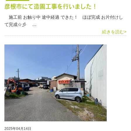
彦根市にて造園工事を行いました！
施工前 お触り中 途中経過 できた！ ほぼ完成 お片付けし
て完成☆彡 …
続きを読む>
2025年04月14日