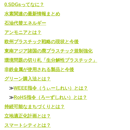
0.SDGsってなに？
水素関連の最新情報まとめ
石油代替エネルギー
アンモニアとは？
欧州プラスチック戦略の現状と今後
東南アジア諸国の廃プラスチック規制強化
環境問題の切り札「生分解性プラスチック」
非鉄金属が使用される製品と今後
グリーン購入法とは？
≫
WEEE指令（うぃーしれい）とは？
≫
RoHS指令（ろーずしれい）とは？
持続可能なまちづくりとは？
立地適正化計画とは？
スマートシティとは？