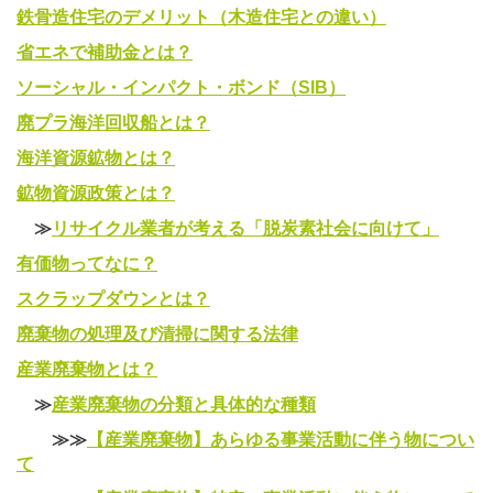
鉄骨造住宅のデメリット（木造住宅との違い）
省エネで補助金とは？
ソーシャル・インパクト・ボンド（SIB）
廃プラ海洋回収船とは？
海洋資源鉱物とは？
鉱物資源政策とは？
≫
リサイクル業者が考える「脱炭素社会に向けて」
有価物ってなに？
スクラップダウンとは？
廃棄物の処理及び清掃に関する法律
産業廃棄物とは？
≫
産業廃棄物の分類と具体的な種類
≫≫
【産業廃棄物】あらゆる事業活動に伴う物につい
て