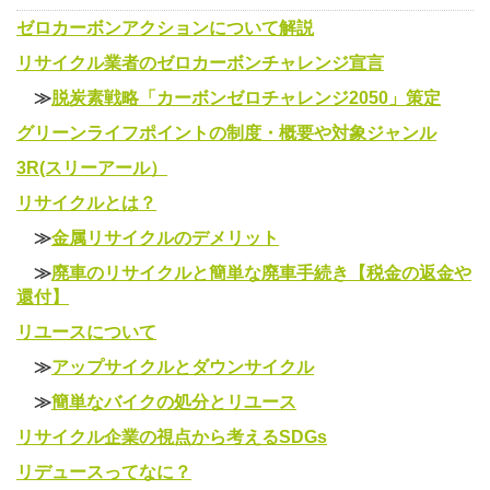
ゼロカーボンアクションについて解説
リサイクル業者のゼロカーボンチャレンジ宣言
≫
脱炭素戦略「カーボンゼロチャレンジ2050」策定
グリーンライフポイントの制度・概要や対象ジャンル
3R(スリーアール）
リサイクルとは？
≫
金属リサイクルのデメリット
≫
廃車のリサイクルと簡単な廃車手続き【税金の返金や
還付】
リユースについて
≫
アップサイクルとダウンサイクル
≫
簡単なバイクの処分とリユース
リサイクル企業の視点から考えるSDGs
リデュースってなに？