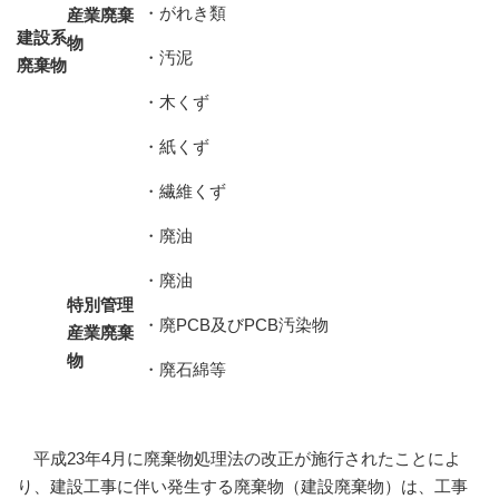
・がれき類
産業廃棄
建設系
物
・汚泥
廃棄物
・木くず
・紙くず
・繊維くず
・廃油
・廃油
特別管理
・廃PCB及びPCB汚染物
産業廃棄
物
・廃石綿等
平成23年4月に廃棄物処理法の改正が施行されたことによ
り、建設工事に伴い発生する廃棄物（建設廃棄物）は、工事