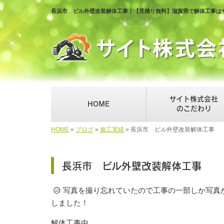
長浜市 ビル外壁改装解体工事｜【見積り無料】滋賀県で解体工事は
サイト株式会社
HOME
のこだわり
HOME
»
ブログ
»
施工実績
»
長浜市 ビル外壁改装解体工事
長浜市 ビル外壁改装解体工事
😥 写真を撮り忘れていたので工事の一部しか写真
しました！
解体工事中