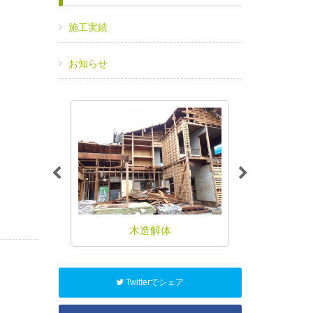
施工実績
お知らせ
事
木造解体
鉄
Twitterでシェア