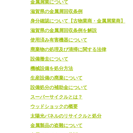
金属屑業について
滋賀県の金属屑回収条例
身分確認について【古物業商・金属屑業商】
滋賀県の金属屑回収条例を解説
使用済み有害機器について
廃棄物の処理及び清掃に関する法律
設備撤去について
機械設備を処分方法
生産設備の廃棄について
設備処分の補助金について
スーパーサイクルとは？
ウッドショックの概要
太陽光パネルのリサイクルと処分
金属製品の盗難について